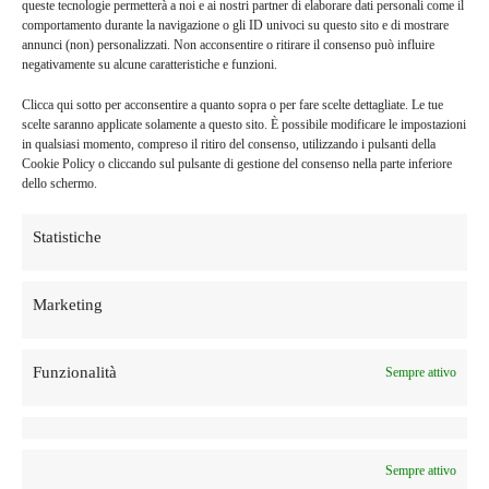
queste tecnologie permetterà a noi e ai nostri partner di elaborare dati personali come il
comportamento durante la navigazione o gli ID univoci su questo sito e di mostrare
annunci (non) personalizzati. Non acconsentire o ritirare il consenso può influire
Nome
*
negativamente su alcune caratteristiche e funzioni.
Clicca qui sotto per acconsentire a quanto sopra o per fare scelte dettagliate. Le tue
scelte saranno applicate solamente a questo sito. È possibile modificare le impostazioni
in qualsiasi momento, compreso il ritiro del consenso, utilizzando i pulsanti della
Email
*
Cookie Policy o cliccando sul pulsante di gestione del consenso nella parte inferiore
dello schermo.
Statistiche
Salva il mio nome, email e sito web in questo browser per la
prossima volta che commento.
Marketing
Funzionalità
Sempre attivo
COD:
soaffiatom02
Categoria:
Cereali e legumi
Sempre attivo