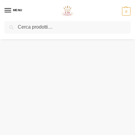
MENU
0
Cerca
Home
Cereali e legumi
Farro Soffiato al Miele
/
/