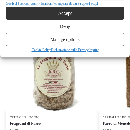
Gestisci {vendor_count} fornitori
Per saperne di più su questi scopi
Prodotti correlati
Accept
Deny
Manage options
Cookie Policy
Dichiarazione sulla Privacy
Imprint
CEREALI E LEGUMI
CEREALI E LEGU
Fragranti di Farro
Farro di Montel
€
2.50
€
4.00