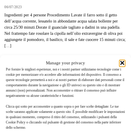
06/07/2023
Ingredienti per 4 persone Procedimento Lavate il farro sotto il getto
dell’acqua corrente, lessatelo in abbondante acqua salata bollente per
circa 25/30 minuti.Dorate il guanciale tagliato a dadini in una padella.
Nel frattempo fate rosolare la cipolla nell’olio extravergine di oliva poi
aggiungete il pomodoro, il basilico, il sale e fate cuocere 15 minuti circa;
[…]
Manage your privacy
Per fornire le migliori esperienze, noi e i nostri partner utilizziamo tecnologie come i
cookie per memorizzare e/o accedere alle informazioni del dispositivo. Il consenso a
queste tecnologie permetterà a noi e ai nostri partner di elaborare dati personali come il
comportamento durante la navigazione o gli ID univoci su questo sito e di mostrare
annunci (non) personalizzati. Non acconsentire o ritirare il consenso può influire
negativamente su alcune caratteristiche e funzioni.
Clicca qui sotto per acconsentire a quanto sopra o per fare scelte dettagliate. Le tue
scelte saranno applicate solamente a questo sito. È possibile modificare le impostazioni
in qualsiasi momento, compreso il ritiro del consenso, utilizzando i pulsanti della
Cookie Policy o cliccando sul pulsante di gestione del consenso nella parte inferiore
dello schermo.