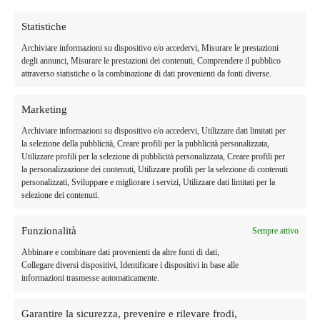
Statistiche
Archiviare informazioni su dispositivo e/o accedervi, Misurare le prestazioni
degli annunci, Misurare le prestazioni dei contenuti, Comprendere il pubblico
attraverso statistiche o la combinazione di dati provenienti da fonti diverse.
Marketing
Archiviare informazioni su dispositivo e/o accedervi, Utilizzare dati limitati per
la selezione della pubblicità, Creare profili per la pubblicità personalizzata,
Utilizzare profili per la selezione di pubblicità personalizzata, Creare profili per
Orzotto ai fughi
la personalizzazione dei contenuti, Utilizzare profili per la selezione di contenuti
personalizzati, Sviluppare e migliorare i servizi, Utilizzare dati limitati per la
06/07/2023
selezione dei contenuti.
Ingredienti per 4 persone Procedimento Per preparare l’orzotto ai funghi,
inizia con la pulizia dei funghi champignon: strofinali con un panno
Funzionalità
Sempre attivo
umido per eliminare il terriccio e tagliali a fettine . Se risultano troppo
sporchi, puoi passarli velocemente sotto l’acqua. Nel frattempo, metti i
Abbinare e combinare dati provenienti da altre fonti di dati,
porcini secchi in ammollo, in acqua tiepida per 20 minuti, poi […]
Collegare diversi dispositivi, Identificare i dispositivi in base alle
informazioni trasmesse automaticamente.
Garantire la sicurezza, prevenire e rilevare frodi,