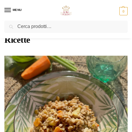
MENU
0
Cerca
Home
Ricette
/
Ricette