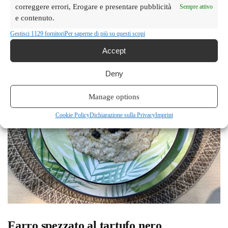
correggere errori, Erogare e presentare pubblicità
Sempre attivo
e contenuto.
Gestisci 1129 fornitori
Per saperne di più su questi scopi
Accept
Deny
Manage options
Cookie Policy
Dichiarazione sulla Privacy
Imprint
Farro spezzato al tartufo nero