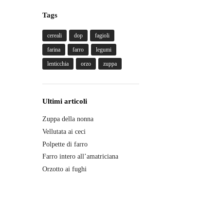
Tags
cereali
dop
fagioli
farina
farro
legumi
lenticchia
orzo
zuppa
Ultimi articoli
Zuppa della nonna
Vellutata ai ceci
Polpette di farro
Farro intero all’amatriciana
Orzotto ai fughi