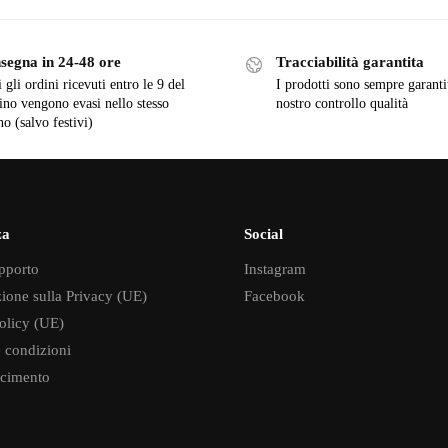
segna in 24-48 ore
Tracciabilità garantita
 gli ordini ricevuti entro le 9 del
I prodotti sono sempre garanti
ino vengono evasi nello stesso
nostro controllo qualità
no (salvo festivi)
za
Social
pporto
Instagram
ione sulla Privacy (UE)
Facebook
olicy (UE)
 condizioni
cimento