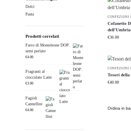
Dolci
Pasta
CONFEZIONI
Cofanetto D
dell’Umbria
Prodotti correlati
€
36.00
Farro di Monteleone DOP:
semi perlato
€
4.00
CONFEZIONI
Fragranti al
Tesori della
cioccolato Latte
€
40.00
€
3.00
Fagioli
Cannellini
€
4.00