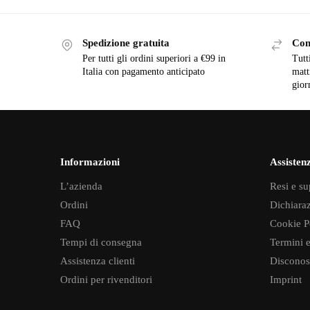
Spedizione gratuita
Con
Per tutti gli ordini superiori a €99 in
Tutti
Italia con pagamento anticipato
matt
gior
Informazioni
Assisten
L’azienda
Resi e su
Ordini
Dichiaraz
FAQ
Cookie P
Tempi di consegna
Termini e
Assistenza clienti
Disconos
Ordini per rivenditori
Imprint