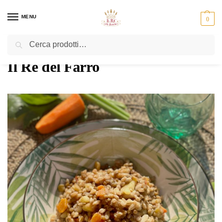
MENU
0
Cerca
Home
Autore: Il Re del Farro
/
Il Re del Farro