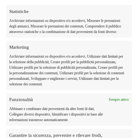
Statistiche
Archiviare informazioni su dispositivo e/o accedervi, Misurare le prestazioni
degli annunci, Misurare le prestazioni dei contenuti, Comprendere il pubblico
attraverso statistiche o la combinazione di dati provenienti da fonti diverse.
Marketing
Archiviare informazioni su dispositivo e/o accedervi, Utilizzare dati limitati per
la selezione della pubblicità, Creare profili per la pubblicità personalizzata,
Utilizzare profili per la selezione di pubblicità personalizzata, Creare profili per
Orzotto ai fughi
la personalizzazione dei contenuti, Utilizzare profili per la selezione di contenuti
personalizzati, Sviluppare e migliorare i servizi, Utilizzare dati limitati per la
06/07/2023
selezione dei contenuti.
Ingredienti per 4 persone Procedimento Per preparare l’orzotto ai funghi,
inizia con la pulizia dei funghi champignon: strofinali con un panno
Funzionalità
Sempre attivo
umido per eliminare il terriccio e tagliali a fettine . Se risultano troppo
sporchi, puoi passarli velocemente sotto l’acqua. Nel frattempo, metti i
Abbinare e combinare dati provenienti da altre fonti di dati,
porcini secchi in ammollo, in acqua tiepida per 20 minuti, poi […]
Collegare diversi dispositivi, Identificare i dispositivi in base alle
informazioni trasmesse automaticamente.
Garantire la sicurezza, prevenire e rilevare frodi,