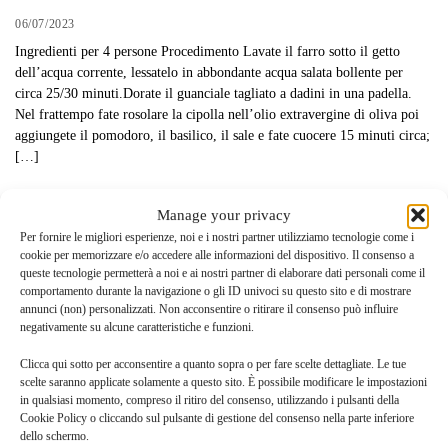
06/07/2023
Ingredienti per 4 persone Procedimento Lavate il farro sotto il getto
dell’acqua corrente, lessatelo in abbondante acqua salata bollente per
circa 25/30 minuti.Dorate il guanciale tagliato a dadini in una padella.
Nel frattempo fate rosolare la cipolla nell’olio extravergine di oliva poi
aggiungete il pomodoro, il basilico, il sale e fate cuocere 15 minuti circa;
[…]
Manage your privacy
Per fornire le migliori esperienze, noi e i nostri partner utilizziamo tecnologie come i
cookie per memorizzare e/o accedere alle informazioni del dispositivo. Il consenso a
queste tecnologie permetterà a noi e ai nostri partner di elaborare dati personali come il
comportamento durante la navigazione o gli ID univoci su questo sito e di mostrare
annunci (non) personalizzati. Non acconsentire o ritirare il consenso può influire
negativamente su alcune caratteristiche e funzioni.
Clicca qui sotto per acconsentire a quanto sopra o per fare scelte dettagliate. Le tue
scelte saranno applicate solamente a questo sito. È possibile modificare le impostazioni
in qualsiasi momento, compreso il ritiro del consenso, utilizzando i pulsanti della
Cookie Policy o cliccando sul pulsante di gestione del consenso nella parte inferiore
dello schermo.