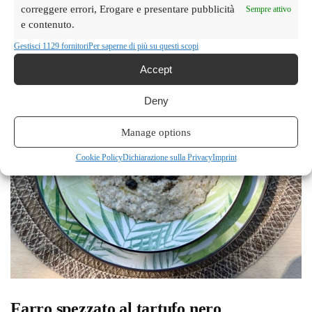
correggere errori, Erogare e presentare pubblicità
Sempre attivo
e contenuto.
Gestisci 1129 fornitori
Per saperne di più su questi scopi
Accept
Deny
Manage options
Cookie Policy
Dichiarazione sulla Privacy
Imprint
Farro spezzato al tartufo nero