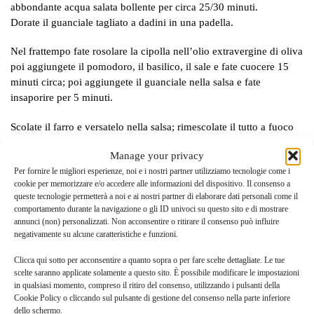
abbondante acqua salata bollente per circa 25/30 minuti.
Dorate il guanciale tagliato a dadini in una padella.
Nel frattempo fate rosolare la cipolla nell’olio extravergine di oliva
poi aggiungete il pomodoro, il basilico, il sale e fate cuocere 15
minuti circa; poi aggiungete il guanciale nella salsa e fate
insaporire per 5 minuti.
Scolate il farro e versatelo nella salsa; rimescolate il tutto a fuoco
lento per qualche minuto e servire ben caldo, con una spolverata
Manage your privacy
di parmigiano o pecorino a vostro piacere.
Per fornire le migliori esperienze, noi e i nostri partner utilizziamo tecnologie come i
cookie per memorizzare e/o accedere alle informazioni del dispositivo. Il consenso a
queste tecnologie permetterà a noi e ai nostri partner di elaborare dati personali come il
Il Re del Farro
comportamento durante la navigazione o gli ID univoci su questo sito e di mostrare
annunci (non) personalizzati. Non acconsentire o ritirare il consenso può influire
negativamente su alcune caratteristiche e funzioni.
Clicca qui sotto per acconsentire a quanto sopra o per fare scelte dettagliate. Le tue
scelte saranno applicate solamente a questo sito. È possibile modificare le impostazioni
in qualsiasi momento, compreso il ritiro del consenso, utilizzando i pulsanti della
Cookie Policy o cliccando sul pulsante di gestione del consenso nella parte inferiore
Posted in:
Ricette
dello schermo.