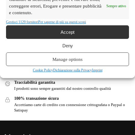
correggere errori, Erogare e presentare pubblicità
Sezioni
Sempre attivo
e contenuto.
Ricette
Gestisci 1129 fornitori
Per saperne di più su questi scopi
Accept
Spedizione gratuita
Deny
Per tutti gli ordini superiori a €99 in Italia con pagamento anticipato
Manage options
Consegna in 24-48 ore
Tutti gli ordini ricevuti entro le 9 del mattino vengono evasi nello
Cookie Policy
Dichiarazione sulla Privacy
Imprint
stesso giorno (salvo festivi)
Tracciabilità garantita
I prodotti sono sempre garantiti dal nostro controllo qualità
100% transazione sicura
Accettiamo carte di credito con connessione crittografata o Paypal o
Satispay