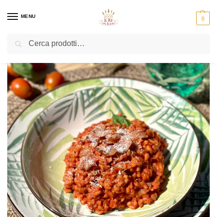
MENU
0
Cerca
Home
Ricette
Farro intero all’amatriciana
/
/