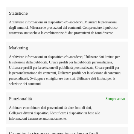
Statistiche
Archiviare informazioni su dispositivo e/o accedervi, Misurare le prestazioni
degli annunci, Misurare le prestazioni dei contenuti, Comprendere il pubblico
attraverso statistiche o la combinazione di dati provenienti da fonti diverse.
Marketing
L’azienda Agricola
Archiviare informazioni su dispositivo e/o accedervi, Utilizzare dati limitati per
la selezione della pubblicità, Creare profili per la pubblicità personalizzata,
Il Re del Farro
Utilizzare profili per la selezione di pubblicità personalizzata, Creare profili per
la personalizzazione dei contenuti, Utilizzare profili per la selezione di contenuti
Luca e Francesco con la passione tramandata da generazioni di
personalizzati, Sviluppare e migliorare i servizi, Utilizzare dati limitati per la
agricoltori sono attivi per portare sulla tua tavola i cereali e i
selezione dei contenuti.
legumi, nonché i vari prodotti finali, che vengono coltivati a
Monteleone di Spoleto.
Funzionalità
Sempre attivo
Abbinare e combinare dati provenienti da altre fonti di dati,
CONTATTI
Collegare diversi dispositivi, Identificare i dispositivi in base alle
informazioni trasmesse automaticamente.
Garantire la sicurezza, prevenire e rilevare frodi,