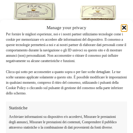
Manage your privacy
Per fornire le migliori esperienze, noi e i nostri partner utilizziamo tecnologie come i
cookie per memorizzare e/o accedere alle informazioni del dispositivo. Il consenso a
queste tecnologie permetterà a noi e ai nostri partner di elaborare dati personali come il
comportamento durante la navigazione o gli ID univoci su questo sito e di mostrare
annunci (non) personalizzati. Non acconsentire o ritirare il consenso può influire
negativamente su alcune caratteristiche e funzioni.
CEREALI E LEGUMI
CEREALI E LEGUMI
Farina di Farro
Clicca qui sotto per acconsentire a quanto sopra o per fare scelte dettagliate. Le tue
Farro Soffiato
scelte saranno applicate solamente a questo sito. È possibile modificare le impostazioni
€
3.00
€
3.00
in qualsiasi momento, compreso il ritiro del consenso, utilizzando i pulsanti della
Cookie Policy o cliccando sul pulsante di gestione del consenso nella parte inferiore
Aggiungi al carrello
Aggiungi al carrello
dello schermo.
Statistiche
Archiviare informazioni su dispositivo e/o accedervi, Misurare le prestazioni
degli annunci, Misurare le prestazioni dei contenuti, Comprendere il pubblico
attraverso statistiche o la combinazione di dati provenienti da fonti diverse.