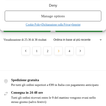
Deny
PASTA
CEREALI E LEGUMI
Specialita di Farro: Spaghetti
Fragranti di Farro
Manage options
€
3.50
€
2.50
Cookie Policy
Dichiarazione sulla Privacy
Imprint
Aggiungi al carrello
Aggiungi al carrello
Visualizzazione di 25-36 di 38 risultati
1
2
3
4
Spedizione gratuita
Per tutti gli ordini superiori a €99 in Italia con pagamento anticipato
Consegna in 24-48 ore
Tutti gli ordini ricevuti entro le 9 del mattino vengono evasi nello
stesso giorno (salvo festivi)