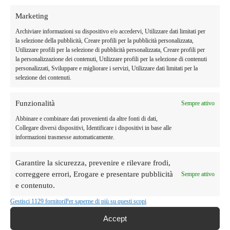
Marketing
Archiviare informazioni su dispositivo e/o accedervi, Utilizzare dati limitati per
la selezione della pubblicità, Creare profili per la pubblicità personalizzata,
Utilizzare profili per la selezione di pubblicità personalizzata, Creare profili per
la personalizzazione dei contenuti, Utilizzare profili per la selezione di contenuti
PASTA
PASTA
personalizzati, Sviluppare e migliorare i servizi, Utilizzare dati limitati per la
Specialita di Farro: Spaghetti alla
Specialita di Farro: Caserecce
selezione dei contenuti.
chitarra
€
3.50
€
3.00
Funzionalità
Sempre attivo
Aggiungi al carrello
Aggiungi al carrello
Abbinare e combinare dati provenienti da altre fonti di dati,
Collegare diversi dispositivi, Identificare i dispositivi in base alle
informazioni trasmesse automaticamente.
Garantire la sicurezza, prevenire e rilevare frodi,
correggere errori, Erogare e presentare pubblicità
Sempre attivo
e contenuto.
Gestisci 1129 fornitori
Per saperne di più su questi scopi
Accept