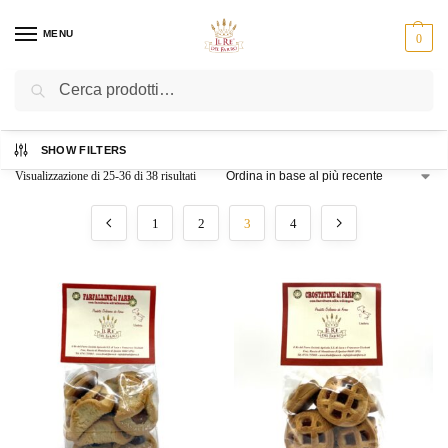
MENU
0
Cerca
Home
Negozio
Pagina 3
/
/
SHOW FILTERS
Visualizzazione di 25-36 di 38 risultati
1
2
3
4