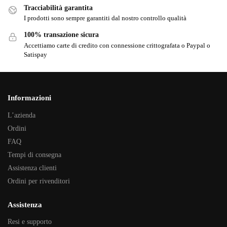
Tracciabilità garantita
I prodotti sono sempre garantiti dal nostro controllo qualità
100% transazione sicura
Accettiamo carte di credito con connessione crittografata o Paypal o
Satispay
Informazioni
L’azienda
Ordini
FAQ
Tempi di consegna
Assistenza clienti
Ordini per rivenditori
Assistenza
Resi e supporto